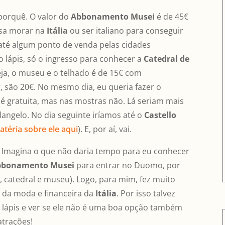
 porquê. O valor do
Abbonamento Musei
é de 45€
isa morar na
Itália
ou ser italiano para conseguir
 até algum ponto de venda pelas cidades
o lápis, só o ingresso para conhecer a
Catedral de
reja, o museu e o telhado é de 15€ com
r, são 20€. No mesmo dia, eu queria fazer o
 é gratuita, mas nas mostras não. Lá seriam mais
angelo. No dia seguinte iríamos até o
Castello
atéria sobre ele aqui
). E, por aí, vai.
 Imagina o que não daria tempo para eu conhecer
bonamento Musei
para entrar no Duomo, por
, catedral e museu). Logo, para mim, fez muito
al da moda e financeira da
Itália
. Por isso talvez
 lápis e ver se ele não é uma boa opção também
atrações!