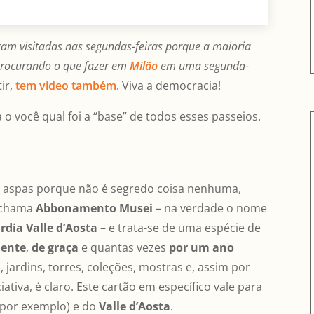
am visitadas nas segundas-feiras porque a maioria
 procurando o que fazer em
M
ilão
em uma segunda-
ir,
tem video também
. Viva a democracia!
 o você qual foi a “base” de todos esses passeios.
e aspas porque não é segredo coisa nenhuma,
e chama
Abbonamento Musei
– na verdade o nome
ia Valle d’Aosta
– e trata-se de uma espécie de
mente
,
de graça
e quantas vezes
por um ano
, jardins, torres, coleções, mostras e, assim por
ativa, é claro. Este cartão em específico vale para
 por exemplo) e do
Valle d’Aosta
.