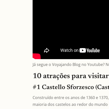
Já segue o Voyajando Blog no Youtube? 
10 atrações para visita
#1 Castello Sforzesco (Cas
Construído entre os anos de 1360 e 1370
maioria dos castelos ao redor do mundo –