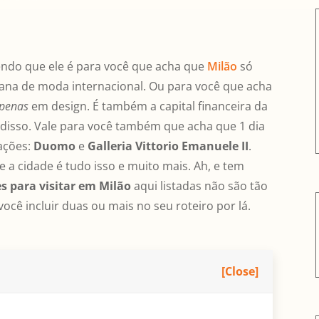
endo que ele é para você que acha que
Milão
só
na de moda internacional. Ou para você que acha
penas
em design. É também a capital financeira da
r disso. Vale para você também que acha que 1 dia
rações:
Duomo
e
Galleria Vittorio Emanuele II
.
a cidade é tudo isso e muito mais. Ah, e tem
es para visitar em Milão
aqui listadas não são tão
ocê incluir duas ou mais no seu roteiro por lá.
[Close]