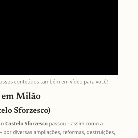
Nossos conteúdos também em vídeo para você!
r em Milão
telo Sforzesco)
, o
Castelo Sforzesco
passou – assim como a
 por diversas ampliações, reformas, destruições,