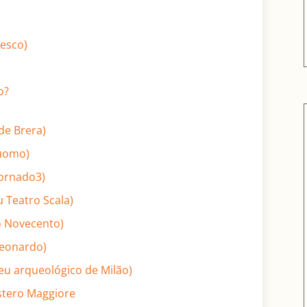
zesco)
o?
de Brera)
uomo)
eornado3)
 Teatro Scala)
o Novecento)
Leonardo)
eu arqueológico de Milão)
stero Maggiore