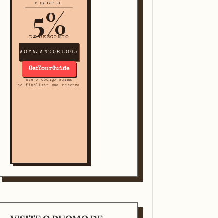
e garanta:
5%
DE DESCONTO
VOYAJANDOBLOG5
GetYourGuide
use o código acima
ao finalizar sua reserva