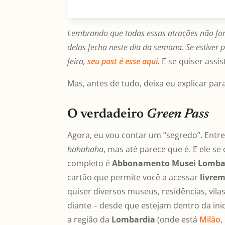
Lembrando que todas essas atrações não for
delas fecha neste dia da semana. Se estiver
feira,
seu post é esse aqui
.
E se quiser assist
Mas, antes de tudo, deixa eu explicar para
O verdadeiro
Green Pass
Agora, eu vou contar um “segredo”. Entr
hahahaha
, mas até parece que é. E ele s
completo é
Abbonamento Musei Lombard
cartão que permite você a acessar
livre
quiser diversos museus, residências, vilas
diante – desde que estejam dentro da inici
a região da
Lombardia
(onde está
Milão
,