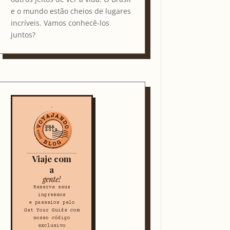
e o mundo estão cheios de lugares
incríveis. Vamos conhecê-los
juntos?
Viaje com
a
gente!
Reserve seus
ingressos
e passeios pelo
Get Your Guide com
nosso código
exclusivo