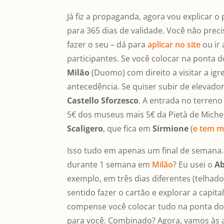
Já fiz a propaganda, agora vou explicar o
para 365 dias de validade. Você não prec
fazer o seu – dá para
aplicar no site
ou ir
participantes. Se você colocar na ponta d
Milão
(Duomo) com direito a visitar a ig
antecedência. Se quiser subir de elevado
Castello Sforzesco
. A entrada no terreno
5€ dos museus mais 5€ da Pietà de Michel
Scaligero
, que fica em
Sirmione
(
e tem m
Isso tudo em apenas um final de semana.
durante 1 semana em
Milão
? Eu usei o
Ab
exemplo, em três dias diferentes (telhado
sentido fazer o cartão e explorar a capit
compense você colocar tudo na ponta do
para você. Combinado? Agora, vamos às 