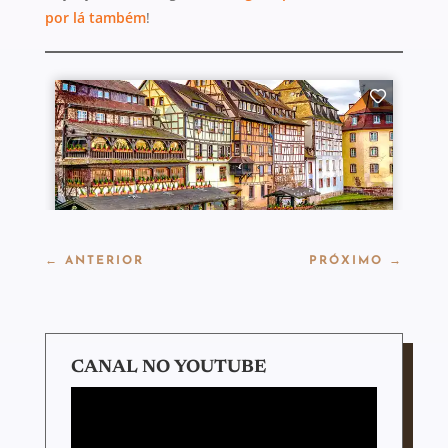
por lá também
!
←
ANTERIOR
PRÓXIMO
→
CANAL NO YOUTUBE
Tocador
de
vídeo