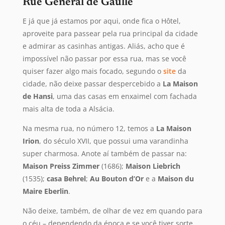
Rue Général de Gaulle
E já que já estamos por aqui, onde fica o Hôtel,
aproveite para passear pela rua principal da cidade
e admirar as casinhas antigas. Aliás, acho que é
impossível não passar por essa rua, mas se você
quiser fazer algo mais focado, segundo o
site
da
cidade, não deixe passar despercebido a
La Maison
de Hansi
, uma das casas em enxaimel com fachada
mais alta de toda a Alsácia.
Na mesma rua, no número 12, temos a
La Maison
Irion
, do século XVII, que possui uma varandinha
super charmosa. Anote aí também de passar na:
Maison Preiss Zimmer
(1686);
Maison Liebrich
(1535);
casa Behrel
;
Au Bouton d’Or
e a
Maison du
Maire Eberlin
.
Não deixe, também, de olhar de vez em quando para
o céu – dependendo da época e se você tiver sorte,