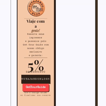
Viaje com
a
gente!
Reserve seus
ingressos
e passeios pelo
Get Your Guide com
nosso código
exclusivo
e garanta:
5%
DE DESCONTO
VOYAJANDOBLOG5
GetYourGuide
use o código acima
ao finalizar sua reserva