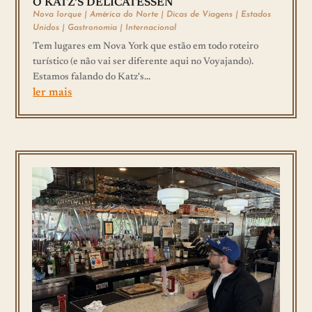
O KATZ’S DELICATESSEN
Nova Iorque
|
América do Norte
|
Dicas de Viagens
|
Estados
Unidos
|
Gastronomia
|
Internacional
Tem lugares em Nova York que estão em todo roteiro
turístico (e não vai ser diferente aqui no Voyajando).
Estamos falando do Katz's...
ler mais