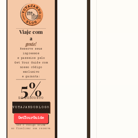
Viaje com
a
gente!
Reserve seus
ingressos
e passeios pelo
Get Your Guide com
nosso código
exclusivo
e garanta:
5%
DE DESCONTO
VOYAJANDOBLOG5
GetYourGuide
use o código acima
ao finalizar sua reserva