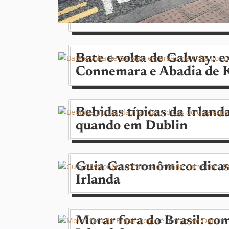
Na contramão: como é dir
Bate e volta de Galway: e
Connemara e Abadia de 
Bebidas típicas da Irland
quando em Dublin
Guia Gastronômico: dica
Irlanda
Morar fora do Brasil: co