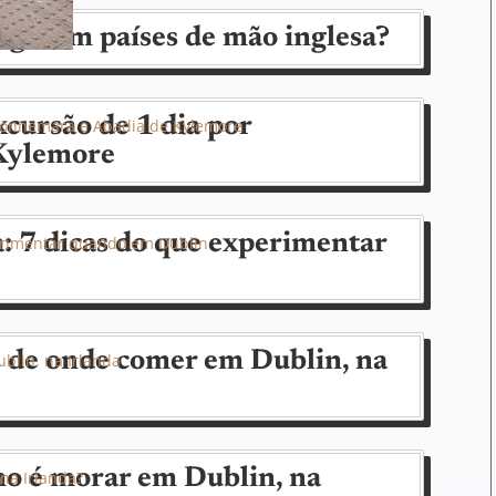
igir em países de mão inglesa?
xcursão de 1 dia por
Kylemore
a: 7 dicas do que experimentar
s de onde comer em Dublin, na
mo é morar em Dublin, na