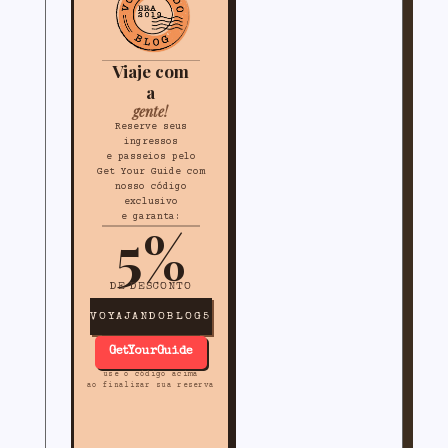
Viaje com
a
gente!
Reserve seus
ingressos
e passeios pelo
Get Your Guide com
nosso código
exclusivo
e garanta:
5%
DE DESCONTO
VOYAJANDOBLOG5
GetYourGuide
use o código acima
ao finalizar sua reserva