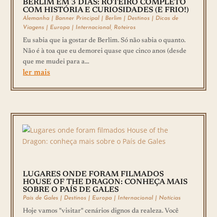
BERLIM EM 3 DIAS: ROTEIRO COMPLETO
COM HISTÓRIA E CURIOSIDADES (E FRIO!)
Alemanha
|
Banner Principal
|
Berlim
|
Destinos
|
Dicas de
Viagens
|
Europa
|
Internacional
,
Roteiros
Eu sabia que ia gostar de Berlim. Só não sabia o quanto.
Não é à toa que eu demorei quase que cinco anos (desde
que me mudei para a...
ler mais
LUGARES ONDE FORAM FILMADOS
HOUSE OF THE DRAGON: CONHEÇA MAIS
SOBRE O PAÍS DE GALES
País de Gales
|
Destinos
|
Europa
|
Internacional
|
Notícias
Hoje vamos "visitar" cenários dignos da realeza. Você