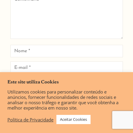
Este site utiliza Cookies
Utilizamos cookies para personalizar conteúdo e
anúncios, fornecer funcionalidades de redes sociais e
Salvar meus dados neste navegador para a
analisar o nosso tráfego e garantir que você obtenha a
próxima vez que eu comentar.
melhor experiência em nosso site.
Política de Privacidade
Aceitar Cookies
ENVIAR COMENTÁRIO