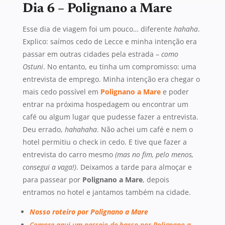
Dia 6 – Polignano a Mare
Esse dia de viagem foi um pouco… diferente
hahaha
.
Explico: saímos cedo de Lecce e minha intenção era
passar em outras cidades pela estrada –
como
Ostuni
. No entanto, eu tinha um compromisso: uma
entrevista de emprego. Minha intenção era chegar o
mais cedo possível em
Polignano a Mare
e poder
entrar na próxima hospedagem ou encontrar um
café ou algum lugar que pudesse fazer a entrevista.
Deu errado,
hahahaha
. Não achei um café e nem o
hotel permitiu o check in cedo. E tive que fazer a
entrevista do carro mesmo
(mas no fim, pelo menos,
consegui a vaga!)
. Deixamos a tarde para almoçar e
para passear por
Polignano a Mare
, depois
entramos no hotel e jantamos também na cidade.
Nosso roteiro por Polignano a Mare
Compre aqui um passeio de barco por Polignano a