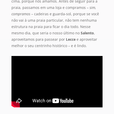
cima, porque nós amamos. Antes de seguir para a
praia, passamos em uma loja e compramos –
sim,
compramos
– cadeiras e guarda-sol, porque se você
não vai à uma praia particular, não tem nenhuma
estrutura na praia para ficar o dia todo. Nesse
mesmo dia, que seria o nosso último no
Salento
,
aproveitamos para passear por
Lecce
e aproveitar
melhor o seu centrinho histórico – e é lindo.