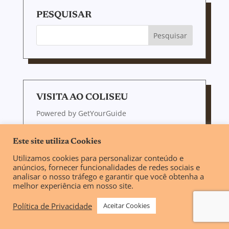
PESQUISAR
VISITA AO COLISEU
Powered by
GetYourGuide
Este site utiliza Cookies
Utilizamos cookies para personalizar conteúdo e
anúncios, fornecer funcionalidades de redes sociais e
SOBRE NÓS
analisar o nosso tráfego e garantir que você obtenha a
melhor experiência em nosso site.
O Voyajando surgiu do sonho de criar um
espaço para trocar dicas de passeios,
Política de Privacidade
Aceitar Cookies
restaurantes, hotéis e tudo o mais que
envolve os pequenos períodos maravilhosos