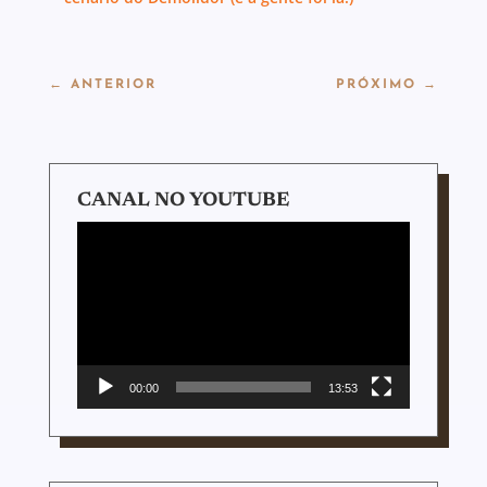
←
ANTERIOR
PRÓXIMO
→
CANAL NO YOUTUBE
Tocador
de
vídeo
00:00
13:53