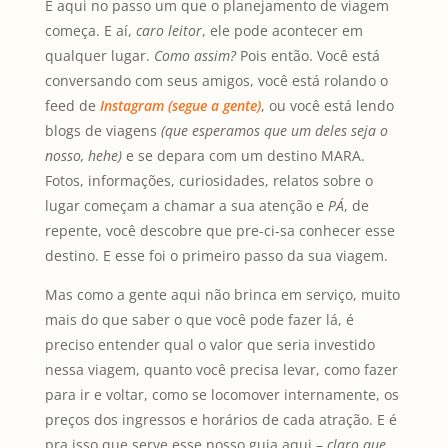
É aqui no passo um que o planejamento de viagem
começa. E aí,
caro leitor
, ele pode acontecer em
qualquer lugar.
Como assim?
Pois então. Você está
conversando com seus amigos, você está rolando o
feed de
Instagram (segue a gente)
, ou você está lendo
blogs de viagens
(que esperamos que um deles seja o
nosso, hehe)
e se depara com um destino MARA.
Fotos, informações, curiosidades, relatos sobre o
lugar começam a chamar a sua atenção e
PÁ
, de
repente, você descobre que pre-ci-sa conhecer esse
destino. E esse foi o primeiro passo da sua viagem.
Mas como a gente aqui não brinca em serviço, muito
mais do que saber o que você pode fazer lá, é
preciso entender qual o valor que seria investido
nessa viagem, quanto você precisa levar, como fazer
para ir e voltar, como se locomover internamente, os
preços dos ingressos e horários de cada atração. E é
pra isso que serve esse nosso guia aqui –
claro que