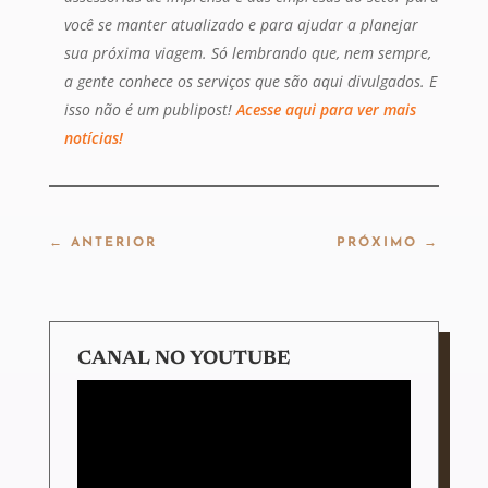
você se manter atualizado e para ajudar a planejar
sua próxima viagem. Só lembrando que, nem sempre,
a gente conhece os serviços que são aqui divulgados. E
isso não é um publipost!
Acesse aqui para ver mais
notícias!
←
ANTERIOR
PRÓXIMO
→
CANAL NO YOUTUBE
Tocador
de
vídeo