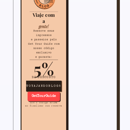
Viaje com
a
gente!
Reserve seus
ingressos
e passeios pelo
Get Your Guide com
nosso código
exclusivo
e garanta:
5%
DE DESCONTO
VOYAJANDOBLOG5
GetYourGuide
use o código acima
ao finalizar sua reserva