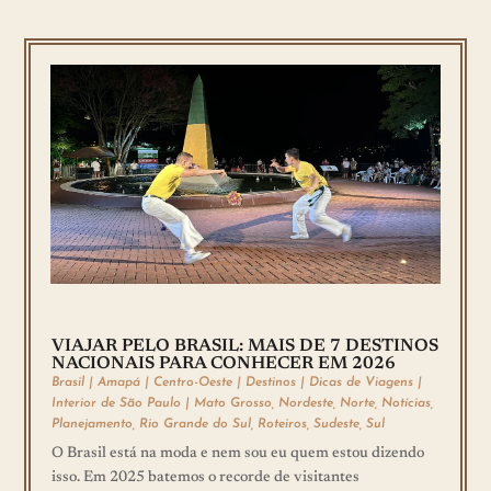
VIAJAR PELO BRASIL: MAIS DE 7 DESTINOS
NACIONAIS PARA CONHECER EM 2026
Brasil
|
Amapá
|
Centro-Oeste
|
Destinos
|
Dicas de Viagens
|
Interior de São Paulo
|
Mato Grosso
,
Nordeste
,
Norte
,
Notícias
,
Planejamento
,
Rio Grande do Sul
,
Roteiros
,
Sudeste
,
Sul
O Brasil está na moda e nem sou eu quem estou dizendo
isso. Em 2025 batemos o recorde de visitantes