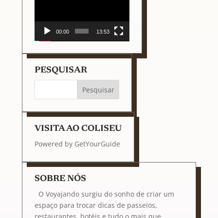
de
vídeo
00:00
13:53
PESQUISAR
VISITA AO COLISEU
Powered by
GetYourGuide
SOBRE NÓS
O Voyajando surgiu do sonho de criar um
espaço para trocar dicas de passeios,
restaurantes, hotéis e tudo o mais que