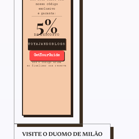
nosso código
exclusivo
e garanta:
5%
DE DESCONTO
VOYAJANDOBLOG5
GetYourGuide
use o código acima
ao finalizar sua reserva
VISITE O DUOMO DE MILÃO