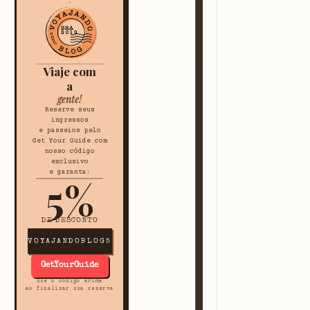
Viaje com
a
gente!
Reserve seus
ingressos
e passeios pelo
Get Your Guide com
nosso código
exclusivo
e garanta:
5%
DE DESCONTO
VOYAJANDOBLOG5
GetYourGuide
use o código acima
ao finalizar sua reserva