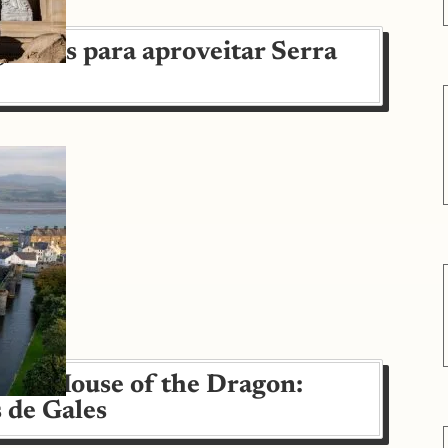
gramas para aproveitar Serra
ados House of the Dragon:
 de Gales