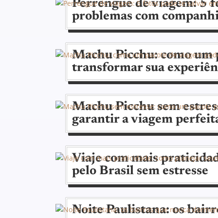
Perrengue de viagem: 5 fo
problemas com companhi
Machu Picchu: como um p
transformar sua experiên
Machu Picchu sem estres
garantir a viagem perfeit
Viaje com mais praticidad
pelo Brasil sem estresse
Noite Paulistana: os bai