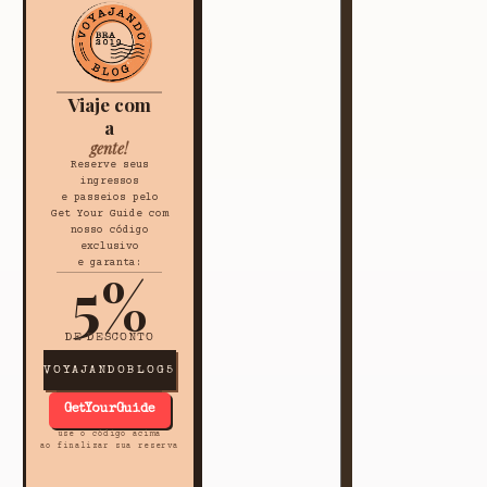
Viaje com
a
gente!
Reserve seus
ingressos
e passeios pelo
Get Your Guide com
nosso código
exclusivo
e garanta:
5%
DE DESCONTO
VOYAJANDOBLOG5
GetYourGuide
use o código acima
ao finalizar sua reserva