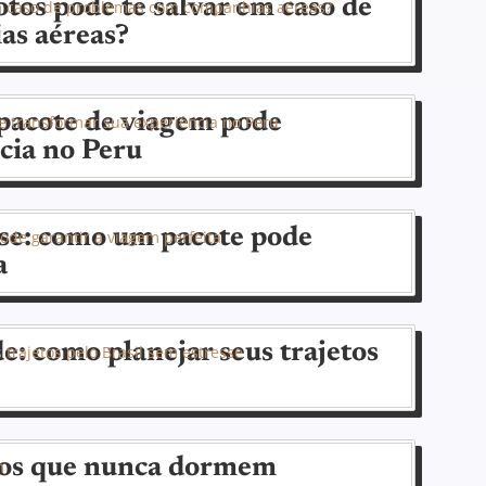
tos pode te salvar em caso de
as aéreas?
acote de viagem pode
cia no Peru
se: como um pacote pode
a
e: como planejar seus trajetos
rros que nunca dormem