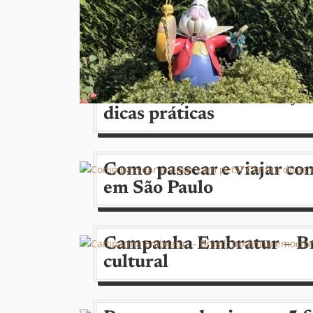
Como viajar com crianças
dicas práticas
Como passear e viajar com
em São Paulo
Campanha Embratur – Bra
cultural