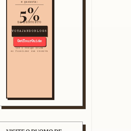
e garanta:
5%
DE DESCONTO
VOYAJANDOBLOG5
GetYourGuide
use o código acima
ao finalizar sua reserva