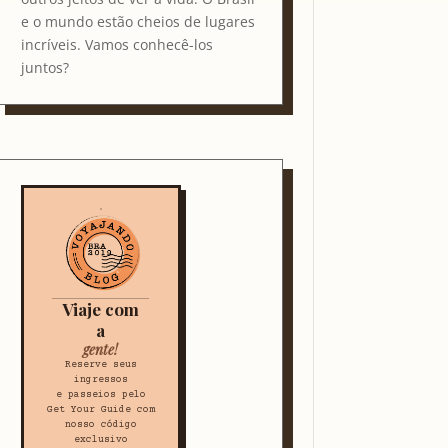
e o mundo estão cheios de lugares
incríveis. Vamos conhecê-los
juntos?
Viaje com
a
gente!
Reserve seus
ingressos
e passeios pelo
Get Your Guide com
nosso código
exclusivo