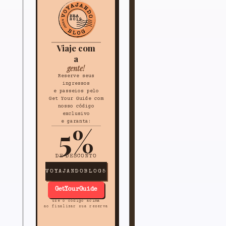
Viaje com
a
gente!
Reserve seus
ingressos
e passeios pelo
Get Your Guide com
nosso código
exclusivo
e garanta:
5%
DE DESCONTO
VOYAJANDOBLOG5
GetYourGuide
use o código acima
ao finalizar sua reserva