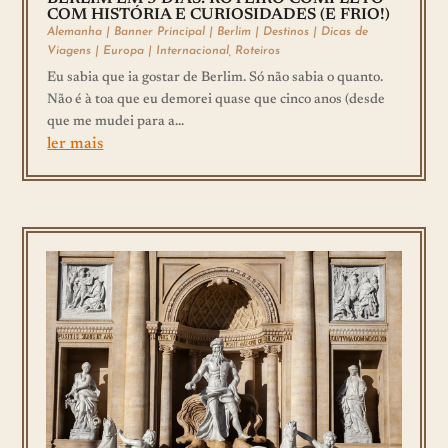
COM HISTÓRIA E CURIOSIDADES (E FRIO!)
Alemanha
|
Banner Principal
|
Berlim
|
Destinos
|
Dicas de
Viagens
|
Europa
|
Internacional
,
Roteiros
Eu sabia que ia gostar de Berlim. Só não sabia o quanto.
Não é à toa que eu demorei quase que cinco anos (desde
que me mudei para a...
ler mais