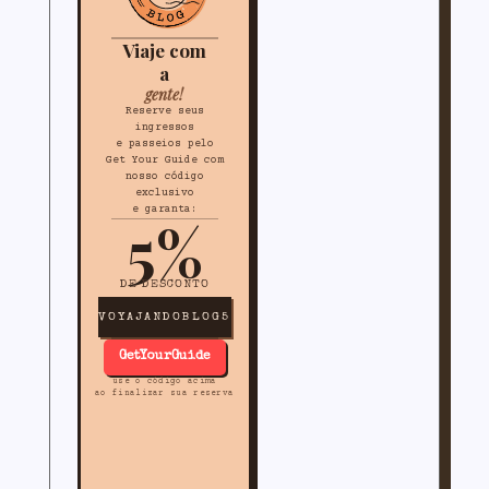
Viaje com
a
gente!
Reserve seus
ingressos
e passeios pelo
Get Your Guide com
nosso código
exclusivo
e garanta:
5%
DE DESCONTO
VOYAJANDOBLOG5
GetYourGuide
use o código acima
ao finalizar sua reserva