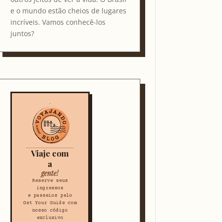
e o mundo estão cheios de lugares
incríveis. Vamos conhecê-los
juntos?
Viaje com
a
gente!
Reserve seus
ingressos
e passeios pelo
Get Your Guide com
nosso código
exclusivo