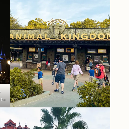
e
aha