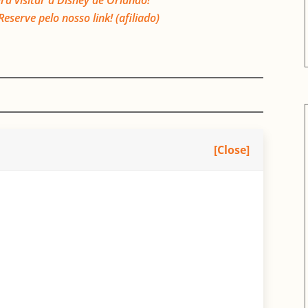
ra visitar a Disney de Orlando!
erve pelo nosso link! (afiliado)
[Close]