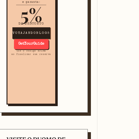
e garanta:
5%
DE DESCONTO
VOYAJANDOBLOG5
GetYourGuide
use o código acima
ao finalizar sua reserva