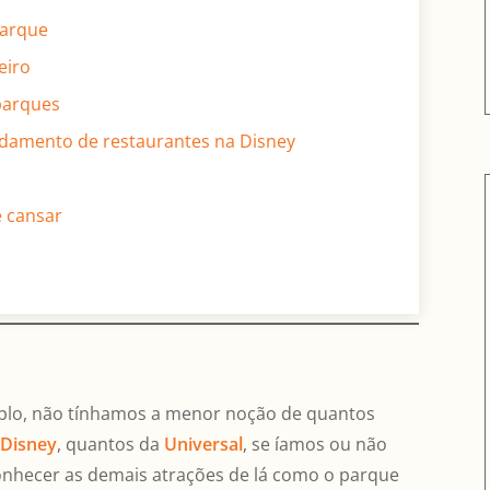
parque
eiro
 parques
endamento de restaurantes na Disney
e cansar
mplo, não tínhamos a menor noção de quantos
a
Disney
, quantos da
Universal
, se íamos ou não
onhecer as demais atrações de lá como o parque