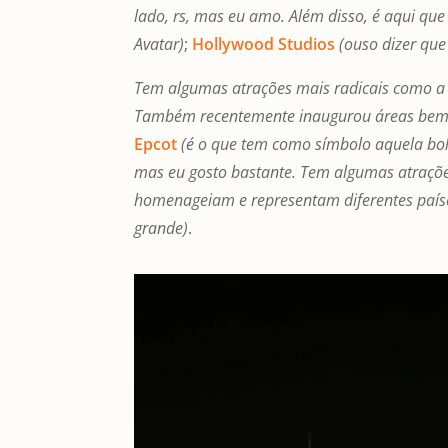
lado, rs, mas eu amo. Além disso, é aqui qu
Avatar)
;
Hollywood Studios
(ouso dizer qu
Tem algumas atrações mais radicais como a 
Também recentemente inaugurou áreas bem c
Epcot
(é o que tem como símbolo aquela bo
mas eu gosto bastante. Tem algumas atrações
homenageiam e representam diferentes país
grande)
.