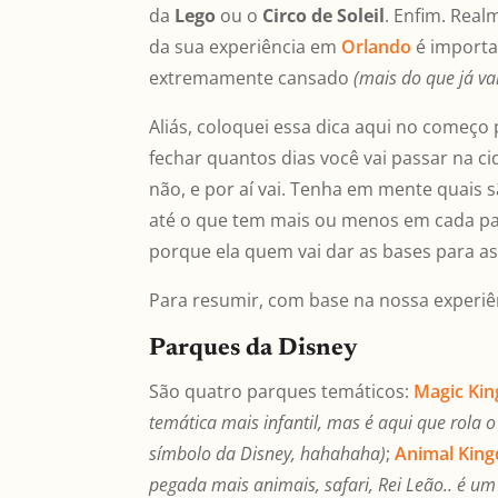
da
Lego
ou o
Circo de Soleil
. Enfim. Rea
da sua experiência em
Orlando
é importan
extremamente cansado
(mais do que já vai 
Aliás, coloquei essa dica aqui no começo
fechar quantos dias você vai passar na c
não, e por aí vai. Tenha em mente quais s
até o que tem mais ou menos em cada pa
porque ela quem vai dar as bases para a
Para resumir, com base na nossa experiê
Parques da Disney
São quatro parques temáticos:
Magic Ki
temática mais infantil, mas é aqui que rola 
símbolo da Disney, hahahaha)
;
Animal Kin
pegada mais animais, safari, Rei Leão.. é u