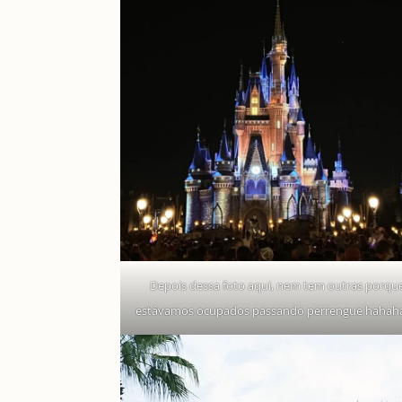
Depois dessa foto aqui, nem tem outras porqu
estávamos ocupados passando perrengue hahah