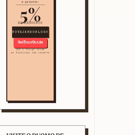
e garanta:
5%
DE DESCONTO
VOYAJANDOBLOG5
GetYourGuide
use o código acima
ao finalizar sua reserva