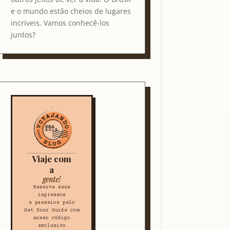
e o mundo estão cheios de lugares
incríveis. Vamos conhecê-los
juntos?
Viaje com
a
gente!
Reserve seus
ingressos
e passeios pelo
Get Your Guide com
nosso código
exclusivo