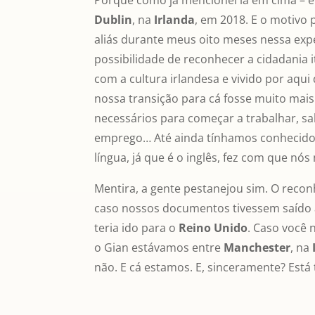
Porque como já mencionei lá em cima – 
Dublin
, na
Irlanda
, em 2018. E o motivo p
aliás durante meus oito meses nessa expe
possibilidade de reconhecer a cidadania i
com a cultura irlandesa e vivido por aqu
nossa transição para cá fosse muito mais
necessários para começar a trabalhar, 
emprego… Até ainda tínhamos conhecidos
língua, já que é o inglês, fez com que nó
Mentira, a gente pestanejou sim. O recon
caso nossos documentos tivessem saído 
teria ido para o
Reino Unido
. Caso você 
o Gian estávamos entre
Manchester
, na
não. E cá estamos. E, sinceramente? Está