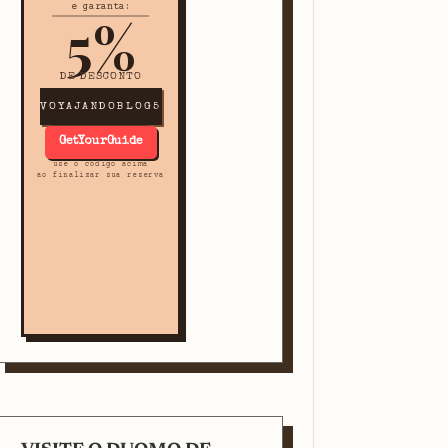
e garanta:
5%
DE DESCONTO
VOYAJANDOBLOG5
GetYourGuide
use o código acima
ao finalizar sua reserva