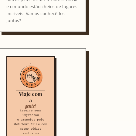
e o mundo estão cheios de lugares
incríveis. Vamos conhecê-los
juntos?
Viaje com
a
gente!
Reserve seus
ingressos
e passeios pelo
Get Your Guide com
nosso código
exclusivo