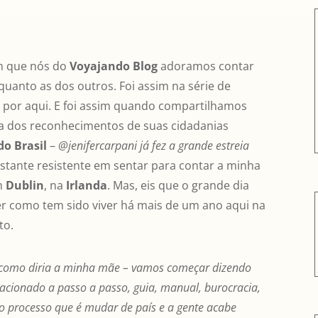
m que nós do
Voyajando Blog
adoramos contar
 quanto as dos outros. Foi assim na série de
por aqui. E foi assim quando compartilhamos
a dos reconhecimentos de suas cidadanias
do Brasil
–
@jenifercarpani já fez a grande estreia
astante resistente em sentar para contar a minha
em
Dublin
, na
Irlanda
. Mas, eis que o grande dia
r como tem sido viver há mais de um ano aqui na
to.
– como diria a minha mãe – vamos começar dizendo
lacionado a passo a passo, guia, manual, burocracia,
 processo que é mudar de país e a gente acabe