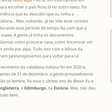
e nesse
texto aqui
– eu fiz um intercâmbio em
ara escolher o país ficou lá no outro texto. Foi
riência que eu descobri que eu tinha a
taliana… Mas, voltando. Já ter tido esse contato
i durante esse período de tempo fez com que a
 suave. A gente já tinha os documentos
sabíamos como procurar casa, como encontrar um
 ainda por aqui. Tudo isso com o bônus da
s nem pestanejássemos para voltar para cá.
hecimento da cidadania italiana foi em 2020 e,
antes de 31 de dezembro, a gente provavelmente
não se lembre, foi esse o último ano do
Brexit
. Eu e
Inglaterra
, e
Edimburgo
, na
Escócia
. Mas, não deu
 tudo bem.