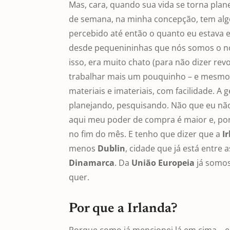
Mas, cara, quando sua vida se torna plan
de semana, na minha concepção, tem algo 
percebido até então o quanto eu estava ex
desde pequenininhas que nós somos o no
isso, era muito chato (para não dizer revo
trabalhar mais um pouquinho – e mesmo 
materiais e imateriais, com facilidade. 
planejando, pesquisando. Não que eu não
aqui meu poder de compra é maior e, po
no fim do mês. E tenho que dizer que a
I
menos
Dublin
, cidade que já está entre 
Dinamarca
. Da
União Europeia
já somos
quer.
Por que a Irlanda?