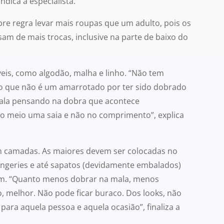
ndica a especialista.
e regra levar mais roupas que um adulto, pois os
am de mais trocas, inclusive na parte de baixo do
veis, como algodão, malha e linho. “Não tem
co que não é um amarrotado por ter sido dobrado
 mala pensando na dobra que acontece
ao meio uma saia e não no comprimento”, explica
m camadas. As maiores devem ser colocadas no
lingeries e até sapatos (devidamente embalados)
am. “Quanto menos dobrar na mala, menos
, melhor. Não pode ficar buraco. Dos looks, não
para aquela pessoa e aquela ocasião”, finaliza a