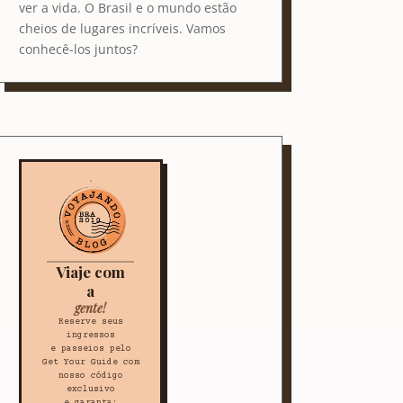
ver a vida. O Brasil e o mundo estão
cheios de lugares incríveis. Vamos
conhecê-los juntos?
Viaje com
a
gente!
Reserve seus
ingressos
e passeios pelo
Get Your Guide com
nosso código
exclusivo
e garanta: