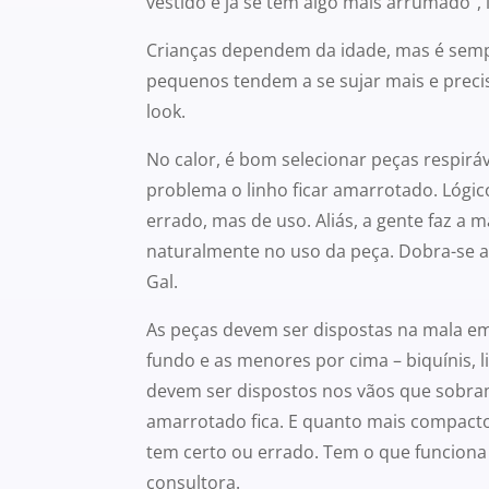
vestido e já se tem algo mais arrumado”, i
Crianças dependem da idade, mas é sempr
pequenos tendem a se sujar mais e precis
look.
No calor, é bom selecionar peças respirá
problema o linho ficar amarrotado. Lógi
errado, mas de uso. Aliás, a gente faz a
naturalmente no uso da peça. Dobra-se 
Gal.
As peças devem ser dispostas na mala e
fundo e as menores por cima – biquínis, 
devem ser dispostos nos vãos que sobr
amarrotado fica. E quanto mais compacto
tem certo ou errado. Tem o que funciona 
consultora.