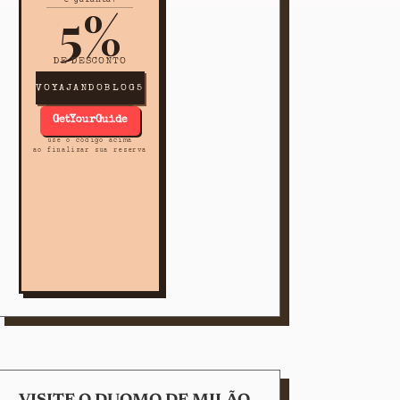
5%
DE DESCONTO
VOYAJANDOBLOG5
GetYourGuide
use o código acima
ao finalizar sua reserva