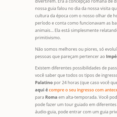
divertirem. Era a concepção romana de di
nossa guia falou no dia da nossa visita 
cultura da época com o nosso olhar de h
período e conta como funcionavam as bata
animais… Ela está simplesmente relatand
primitivismo.
Não somos melhores ou piores, só evolu
pessoas que pareçam pertencer ao
Impé
Existem diferentes possibilidades de pas
você saber que todos os tipos de ingres
Palatino
por 24 horas (que caso você qu
aqui é
compre o seu ingresso com
antec
para
Roma
em alta-temporada. Você pode
pode fazer um tour guiado em diferentes
áudio-guia, pode entrar com um guia pr