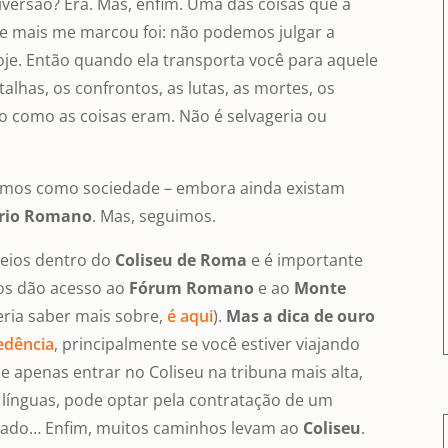
versão? Era. Mas, enfim. Uma das coisas que a
que mais me marcou foi: não podemos julgar a
oje. Então quando ela transporta você para aquele
lhas, os confrontos, as lutas, as mortes, os
o como as coisas eram. Não é selvageria ou
ímos como sociedade – embora ainda existam
rio Romano
. Mas, seguimos.
seios dentro do
Coliseu de Roma
e é importante
sos dão acesso ao
Fórum Romano
e ao
Monte
eria saber mais sobre,
é aqui
).
Mas a dica de ouro
edência
, principalmente se você estiver viajando
 apenas entrar no Coliseu na tribuna mais alta,
 línguas, pode optar pela contratação de um
ivado… Enfim, muitos caminhos levam ao
Coliseu
.