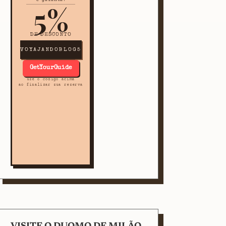
5%
DE DESCONTO
VOYAJANDOBLOG5
GetYourGuide
use o código acima
ao finalizar sua reserva