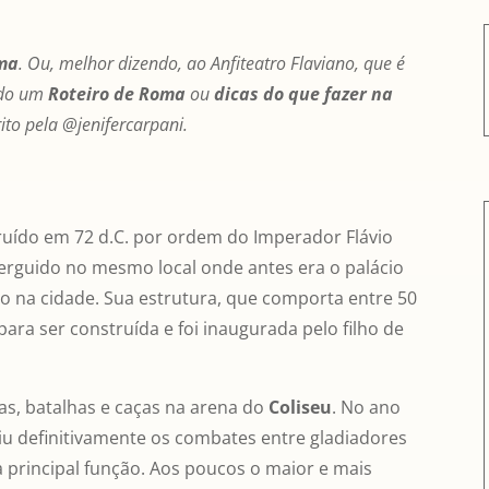
oma
. Ou, melhor dizendo, ao Anfiteatro Flaviano, que é
ando um
Roteiro de Roma
ou
dicas do que fazer na
rito pela @jenifercarpani.
uído em 72 d.C. por ordem do Imperador Flávio
i erguido no mesmo local onde antes era o palácio
 na cidade. Sua estrutura, que comporta entre 50
para ser construída e foi inaugurada pelo filho de
s, batalhas e caças na arena do
Coliseu
. No ano
iu definitivamente os combates entre gladiadores
ua principal função. Aos poucos o maior e mais