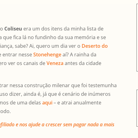
 o
Coliseu
era um dos itens da minha lista de
a que fica lá no fundinho da sua memória e se
ança, sabe? Ai, quero um dia ver o
Deserto do
e entrar nesse
Stonehenge
aí? A rainha da
ero ver os canais de
Veneza
antes da cidade
trar nessa construção milenar que foi testemunha
uso dizer, ainda é, já que é cenário de inúmeros
lamos de uma delas
aqui
– e atrai anualmente
todo.
filiado e nos ajude a crescer sem pagar nada a mais