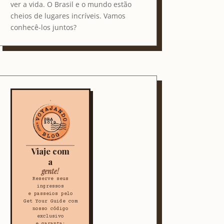
ver a vida. O Brasil e o mundo estão
cheios de lugares incríveis. Vamos
conhecê-los juntos?
Viaje com
a
gente!
Reserve seus
ingressos
e passeios pelo
Get Your Guide com
nosso código
exclusivo
e garanta: