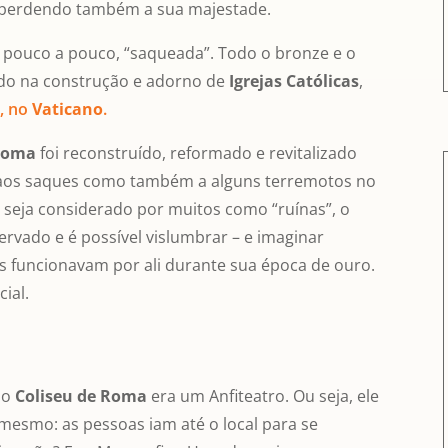
 perdendo também a sua majestade.
r, pouco a pouco, “saqueada”. Todo o bronze e o
ado na construção e adorno de
Igrejas Católicas
,
o
, no
Vaticano
.
 Roma
foi reconstruído, reformado e revitalizado
ó aos saques como também a alguns terremotos no
e seja considerado por muitos como “ruínas”, o
rvado e é possível vislumbrar – e imaginar
s funcionavam por ali durante sua época de ouro.
cial.
 o
Coliseu de Roma
era um Anfiteatro. Ou seja, ele
 mesmo: as pessoas iam até o local para se