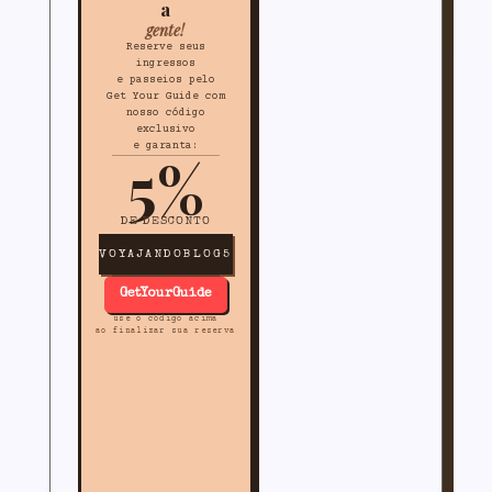
a
gente!
Reserve seus
ingressos
e passeios pelo
Get Your Guide com
nosso código
exclusivo
e garanta:
5%
DE DESCONTO
VOYAJANDOBLOG5
GetYourGuide
use o código acima
ao finalizar sua reserva