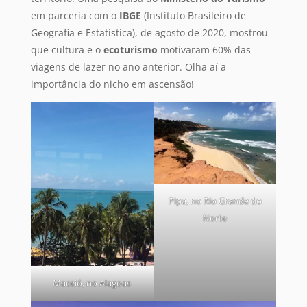
em parceria com o
IBGE
(Instituto Brasileiro de
Geografia e Estatística), de agosto de 2020, mostrou
que cultura e o
ecoturismo
motivaram 60% das
viagens de lazer no ano anterior. Olha aí a
importância do nicho em ascensão!
Pipa, no Rio Grande do
Norte
Maceió, no Alagoas