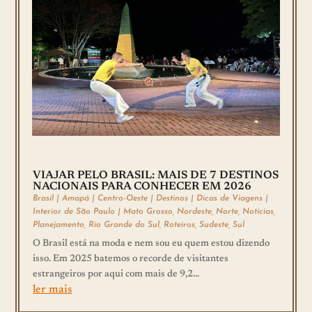
VIAJAR PELO BRASIL: MAIS DE 7 DESTINOS
NACIONAIS PARA CONHECER EM 2026
Brasil
|
Amapá
|
Centro-Oeste
|
Destinos
|
Dicas de Viagens
|
Interior de São Paulo
|
Mato Grosso
,
Nordeste
,
Norte
,
Notícias
,
Planejamento
,
Rio Grande do Sul
,
Roteiros
,
Sudeste
,
Sul
O Brasil está na moda e nem sou eu quem estou dizendo
isso. Em 2025 batemos o recorde de visitantes
estrangeiros por aqui com mais de 9,2...
ler mais