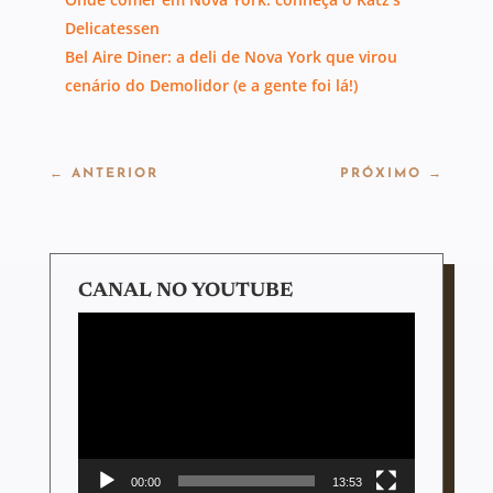
Delicatessen
Bel Aire Diner: a deli de Nova York que virou
cenário do Demolidor (e a gente foi lá!)
←
ANTERIOR
PRÓXIMO
→
CANAL NO YOUTUBE
Tocador
de
vídeo
00:00
13:53