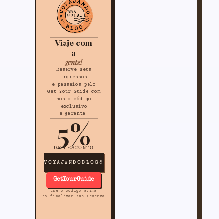
Viaje com
a
gente!
Reserve seus
ingressos
e passeios pelo
Get Your Guide com
nosso código
exclusivo
e garanta:
5%
DE DESCONTO
VOYAJANDOBLOG5
GetYourGuide
use o código acima
ao finalizar sua reserva