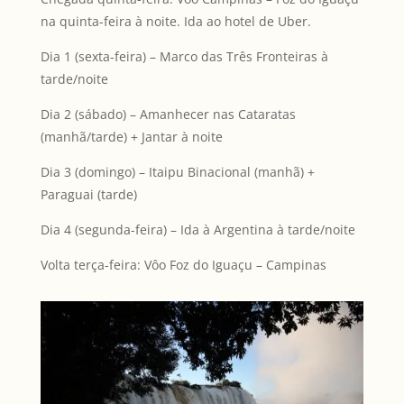
na quinta-feira à noite. Ida ao hotel de Uber.
Dia 1 (sexta-feira) – Marco das Três Fronteiras à
tarde/noite
Dia 2 (sábado) – Amanhecer nas Cataratas
(manhã/tarde) + Jantar à noite
Dia 3 (domingo) – Itaipu Binacional (manhã) +
Paraguai (tarde)
Dia 4 (segunda-feira) – Ida à Argentina à tarde/noite
Volta terça-feira: Vôo Foz do Iguaçu – Campinas