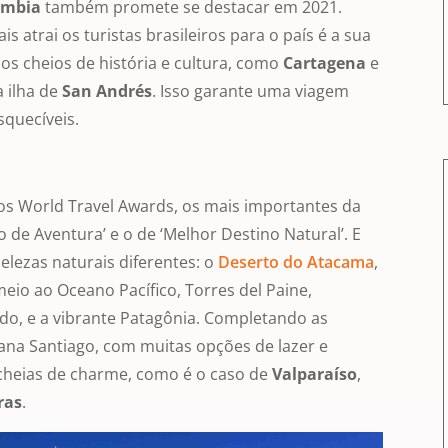
ômbia
também promete se destacar em 2021.
atrai os turistas brasileiros para o país é a sua
s cheios de história e cultura, como
Cartagena
e
a ilha de
San Andrés
. Isso garante uma viagem
squecíveis.
s World Travel Awards, os mais importantes da
o de Aventura’ e o de ‘Melhor Destino Natural’. E
belezas naturais diferentes: o
Deserto do Atacama
,
eio ao Oceano Pacífico, Torres del Paine,
o, e a vibrante Patagônia. Completando as
bana Santiago, com muitas opções de lazer e
cheias de charme, como é o caso de
Valparaíso
,
ras
.