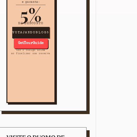
e garanta:
5%
DE DESCONTO
VOYAJANDOBLOG5
GetYourGuide
use o código acima
ao finalizar sua reserva