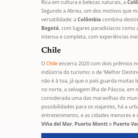
Rica em cultura e belezas naturais, a
Col
Segundo a Abreu, um dos motivos que mais 
versatilidade: a
Colômbia
combina destino
Bogotá
, com lugares paradisíacos como 
intensa e completa, com experiências ine
Chile
O
Chile
encerra 2020 com dois prêmios no
indústria do turismo: o de ‘Melhor Destin
não é à toa, já que o país guarda muitas 
no norte, a selvagem Ilha de Páscoa, em m
considerada uma das maravilhas do mund
possibilidades para os viajantes, há a ur
entretenimento, e as cidades menores e 
Viña del Mar
,
Puerto
Montt
e
Puerto Va