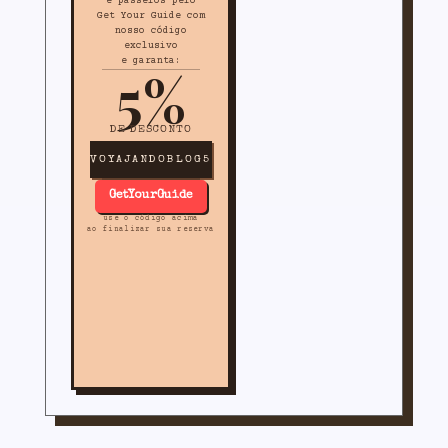
e passeios pelo
Get Your Guide com
nosso código
exclusivo
e garanta:
5%
DE DESCONTO
VOYAJANDOBLOG5
GetYourGuide
use o código acima
ao finalizar sua reserva