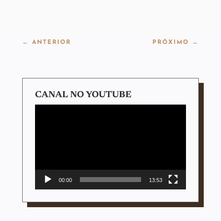
←
ANTERIOR
PRÓXIMO
→
CANAL NO YOUTUBE
Tocador
de
vídeo
00:00
13:53