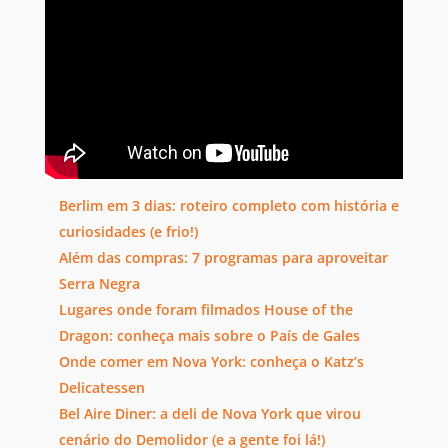
Berlim em 3 dias: roteiro completo com história e
curiosidades (e frio!)
Além das compras: 7 programas para aproveitar
Serra Negra
Lugares onde foram filmados House of the
Dragon: conheça mais sobre o País de Gales
Onde comer em Nova York: conheça o Katz’s
Delicatessen
Bel Aire Diner: a deli de Nova York que virou
cenário do Demolidor (e a gente foi lá!)