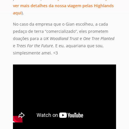
ver mais detalhes da nossa viagem pelas Highlands
aqui
).
No caso da empresa que o Gian escolheu, a cada
pedaço de terra “comercializado”, eles prometem
doações para a
UK Woodland Trust
e
One Tree Planted
e
Trees For the Future
. E eu, aquariana que sou,
simplesmente amei. <3