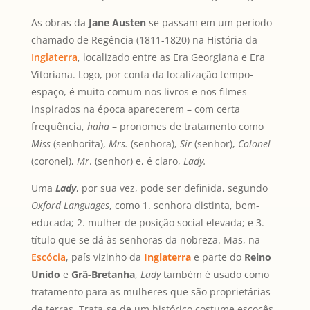
As obras da
Jane Austen
se passam em um período
chamado de Regência (1811-1820) na História da
Inglaterra
, localizado entre as Era Georgiana e Era
Vitoriana. Logo, por conta da localização tempo-
espaço, é muito comum nos livros e nos filmes
inspirados na época aparecerem – com certa
frequência,
haha
– pronomes de tratamento como
Miss
(senhorita),
Mrs.
(senhora),
Sir
(senhor),
Colonel
(coronel),
Mr
. (senhor) e, é claro,
Lady.
Uma
Lady
, por sua vez, pode ser definida, segundo
Oxford Languages
, como 1. senhora distinta, bem-
educada; 2. mulher de posição social elevada; e 3.
título que se dá às senhoras da nobreza. Mas, na
Escócia
, país vizinho da
Inglaterra
e parte do
Reino
Unido
e
Grã-Bretanha
,
Lady
também é usado como
tratamento para as mulheres que são proprietárias
de terras. Trata-se de um histórico costume escocês.