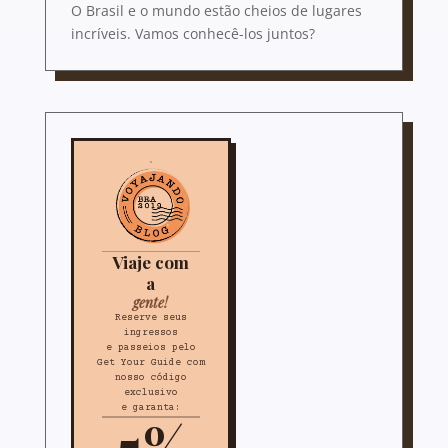
O Brasil e o mundo estão cheios de lugares
incríveis. Vamos conhecê-los juntos?
Viaje com
a
gente!
Reserve seus
ingressos
e passeios pelo
Get Your Guide com
nosso código
exclusivo
e garanta:
5%