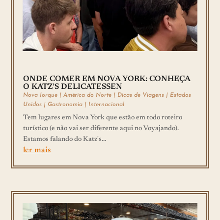
ONDE COMER EM NOVA YORK: CONHEÇA
O KATZ’S DELICATESSEN
Nova Iorque
|
América do Norte
|
Dicas de Viagens
|
Estados
Unidos
|
Gastronomia
|
Internacional
Tem lugares em Nova York que estão em todo roteiro
turístico (e não vai ser diferente aqui no Voyajando).
Estamos falando do Katz's...
ler mais