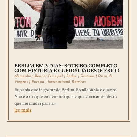
BERLIM EM 3 DIAS: ROTEIRO COMPLETO
COM HISTÓRIA E CURIOSIDADES (E FRIO!)
Alemanha
|
Banner Principal
|
Berlim
|
Destinos
|
Dicas de
Viagens
|
Europa
|
Internacional
,
Roteiros
Eu sabia que ia gostar de Berlim. Só não sabia o quanto.
Não é à toa que eu demorei quase que cinco anos (desde
que me mudei para a...
ler mais