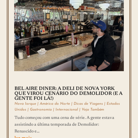
BEL AIRE DINER: A DELI DE NOVA YORK
QUE VIROU CENÁRIO DO DEMOLIDOR (E A
GENTE FOI LÁ!)
Nova Iorque
|
América do Norte
|
Dicas de Viagens
|
Estados
Unidos
|
Gastronomia
|
Internacional
|
Veja Também
Tudo começou com uma cena de série. A gente estava
assistindo a última temporada de Demolidor:
Renascido e...