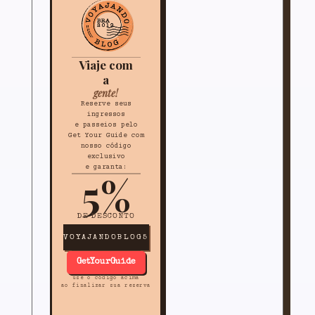
Viaje com
a
gente!
Reserve seus
ingressos
e passeios pelo
Get Your Guide com
nosso código
exclusivo
e garanta:
5%
DE DESCONTO
VOYAJANDOBLOG5
GetYourGuide
use o código acima
ao finalizar sua reserva