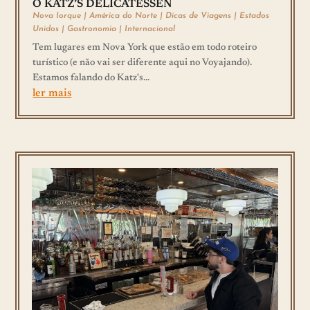
O KATZ’S DELICATESSEN
Nova Iorque
|
América do Norte
|
Dicas de Viagens
|
Estados
Unidos
|
Gastronomia
|
Internacional
Tem lugares em Nova York que estão em todo roteiro
turístico (e não vai ser diferente aqui no Voyajando).
Estamos falando do Katz's...
ler mais