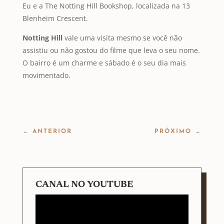
Eu e a The Notting Hill Bookshop, localizada na 13
Blenheim Crescent.
Notting Hill
vale uma visita mesmo se você não
assistiu ou não gostou do filme que leva o seu nome.
O bairro é um charme e sábado é o seu dia mais
movimentado.
←
ANTERIOR
PRÓXIMO
→
CANAL NO YOUTUBE
Tocador
de
vídeo