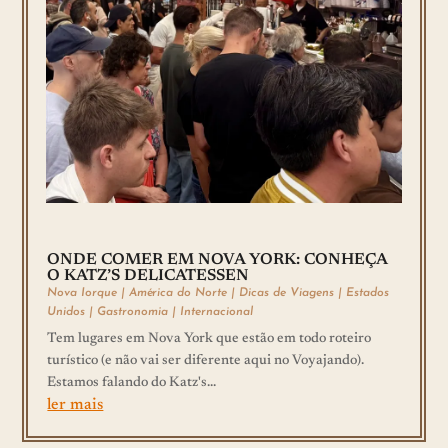
ONDE COMER EM NOVA YORK: CONHEÇA
O KATZ’S DELICATESSEN
Nova Iorque
|
América do Norte
|
Dicas de Viagens
|
Estados
Unidos
|
Gastronomia
|
Internacional
Tem lugares em Nova York que estão em todo roteiro
turístico (e não vai ser diferente aqui no Voyajando).
Estamos falando do Katz's...
ler mais