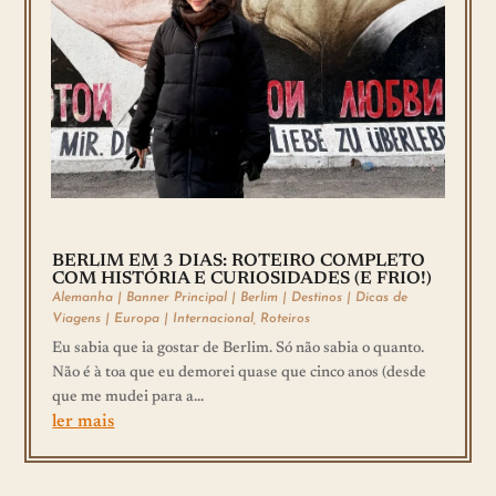
BERLIM EM 3 DIAS: ROTEIRO COMPLETO
COM HISTÓRIA E CURIOSIDADES (E FRIO!)
Alemanha
|
Banner Principal
|
Berlim
|
Destinos
|
Dicas de
Viagens
|
Europa
|
Internacional
,
Roteiros
Eu sabia que ia gostar de Berlim. Só não sabia o quanto.
Não é à toa que eu demorei quase que cinco anos (desde
que me mudei para a...
ler mais