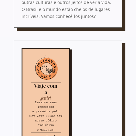
outras culturas e outros jeitos de ver a vida.
O Brasil e o mundo estão cheios de lugares
incríveis. Vamos conhecê-los juntos?
Viaje com
a
gente!
Reserve seus
ingressos
e passeios pelo
Get Your Guide com
nosso código
exclusivo
e garanta: