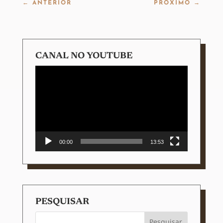
←
ANTERIOR
PRÓXIMO
→
CANAL NO YOUTUBE
Tocador
de
vídeo
00:00
13:53
PESQUISAR