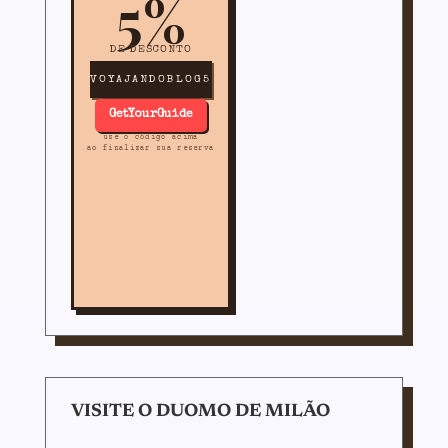
5%
DE DESCONTO
VOYAJANDOBLOG5
GetYourGuide
use o código acima
ao finalizar sua reserva
VISITE O DUOMO DE MILÃO