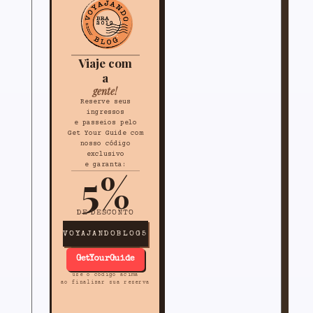
Viaje com
a
gente!
Reserve seus
ingressos
e passeios pelo
Get Your Guide com
nosso código
exclusivo
e garanta:
5%
DE DESCONTO
VOYAJANDOBLOG5
GetYourGuide
use o código acima
ao finalizar sua reserva