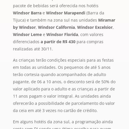
pacote de bebidas será oferecida nos hotéis
Windsor Barra
e
Windsor Marapendi
(Barra da
Tijuca) e também na zona sul nas unidades
Miramar
by Windsor
,
Windsor California
,
Windsor Excelsior
,
Windsor Leme
e
Windsor Florida
, com valores
diferenciados
a partir de R$ 430
para compras
realizadas até 30/11.
As crianças terão condições especiais para as festas
em todas as unidades. Os pequenos de até 5 anos
terão cortesia quando acompanhados de adulto
pagante, de 06 a 10 anos, o desconto será de 50% do
valor aplicado para o adulto e as crianças a partir de
11 anos pagam o valor integral. As unidades ainda
oferecerão a possibilidade de parcelamento do valor
da ceia em até 3 vezes no cartão de crédito.
Em alguns hotéis da zona sul, a programação ainda
conta com DJ sendo uma ótima escolha para quem