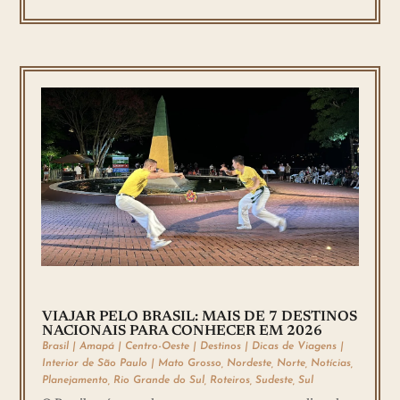
VIAJAR PELO BRASIL: MAIS DE 7 DESTINOS
NACIONAIS PARA CONHECER EM 2026
Brasil
|
Amapá
|
Centro-Oeste
|
Destinos
|
Dicas de Viagens
|
Interior de São Paulo
|
Mato Grosso
,
Nordeste
,
Norte
,
Notícias
,
Planejamento
,
Rio Grande do Sul
,
Roteiros
,
Sudeste
,
Sul