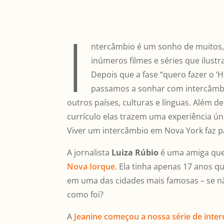
I
ntercâmbio é um sonho de muito
inúmeros filmes e séries que ilust
Depois que a fase “quero fazer o ‘
passamos a sonhar com intercâmbi
outros países, culturas e línguas. Além d
currículo elas trazem uma experiência ún
Viver um intercâmbio em Nova York faz pa
A jornalista
Luiza Rúbio
é uma amiga que
Nova Iorque
. Ela tinha apenas 17 anos
em uma das cidades mais famosas – se nã
como foi?
A
Jeanine começou a nossa série de inte