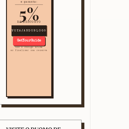
e garanta:
5%
DE DESCONTO
VOYAJANDOBLOG5
GetYourGuide
use o código acima
ao finalizar sua reserva