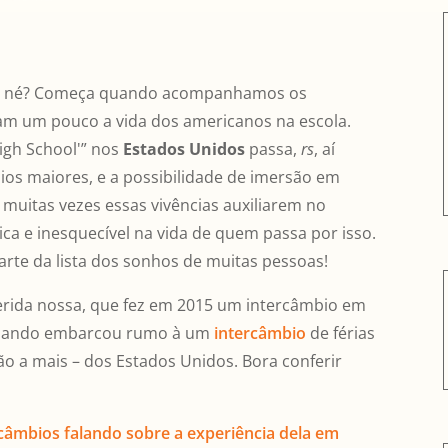
s, né? Começa quando acompanhamos os
ram um pouco a vida dos americanos na escola.
High School'” nos
Estados Unidos
passa,
rs
, aí
os maiores, e a possibilidade de imersão em
e muitas vezes essas vivências auxiliarem no
ica e inesquecível na vida de quem passa por isso.
rte da lista dos sonhos de muitas pessoas!
rida nossa, que fez em 2015 um intercâmbio em
 quando embarcou rumo à um
intercâmbio
de férias
o a mais – dos Estados Unidos. Bora conferir
rcâmbios falando sobre a experiência dela em