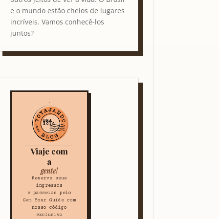
e o mundo estão cheios de lugares
incríveis. Vamos conhecê-los
juntos?
Viaje com
a
gente!
Reserve seus
ingressos
e passeios pelo
Get Your Guide com
nosso código
exclusivo