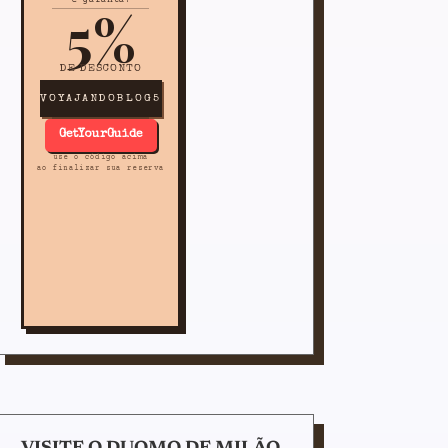
5%
DE DESCONTO
VOYAJANDOBLOG5
GetYourGuide
use o código acima
ao finalizar sua reserva