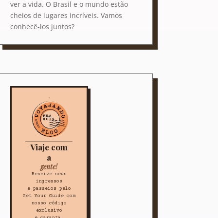
ver a vida. O Brasil e o mundo estão
cheios de lugares incríveis. Vamos
conhecê-los juntos?
Viaje com
a
gente!
Reserve seus
ingressos
e passeios pelo
Get Your Guide com
nosso código
exclusivo
e garanta: