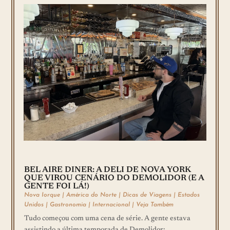
BEL AIRE DINER: A DELI DE NOVA YORK
QUE VIROU CENÁRIO DO DEMOLIDOR (E A
GENTE FOI LÁ!)
Nova Iorque
|
América do Norte
|
Dicas de Viagens
|
Estados
Unidos
|
Gastronomia
|
Internacional
|
Veja Também
Tudo começou com uma cena de série. A gente estava