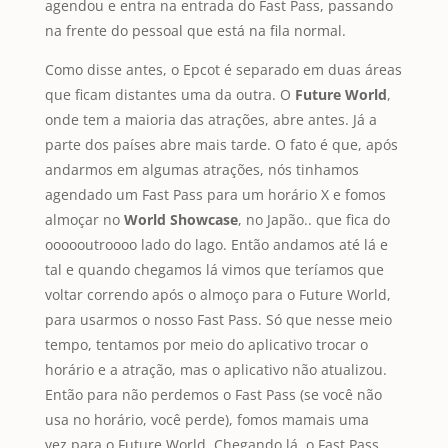
agendou e entra na entrada do Fast Pass, passando
na frente do pessoal que está na fila normal.
Como disse antes, o Epcot é separado em duas áreas
que ficam distantes uma da outra. O
Future World
,
onde tem a maioria das atrações, abre antes. Já a
parte dos países abre mais tarde. O fato é que, após
andarmos em algumas atrações, nós tinhamos
agendado um Fast Pass para um horário X e fomos
almoçar no
World Showcase
, no Japão.. que fica do
oooooutroooo lado do lago. Então andamos até lá e
tal e quando chegamos lá vimos que teríamos que
voltar correndo após o almoço para o Future World,
para usarmos o nosso Fast Pass. Só que nesse meio
tempo, tentamos por meio do aplicativo trocar o
horário e a atração, mas o aplicativo não atualizou.
Então para não perdemos o Fast Pass (se você não
usa no horário, você perde), fomos mamais uma
vez para o Future World. Chegando lá, o Fast Pass