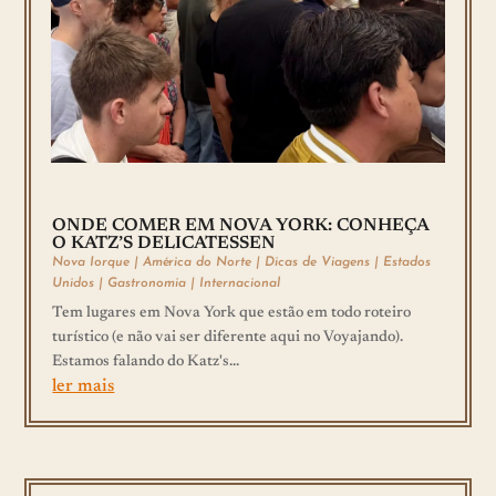
ONDE COMER EM NOVA YORK: CONHEÇA
O KATZ’S DELICATESSEN
Nova Iorque
|
América do Norte
|
Dicas de Viagens
|
Estados
Unidos
|
Gastronomia
|
Internacional
Tem lugares em Nova York que estão em todo roteiro
turístico (e não vai ser diferente aqui no Voyajando).
Estamos falando do Katz's...
ler mais