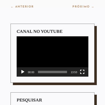
←
ANTERIOR
PRÓXIMO
→
CANAL NO YOUTUBE
Tocador
de
vídeo
00:00
13:53
PESQUISAR