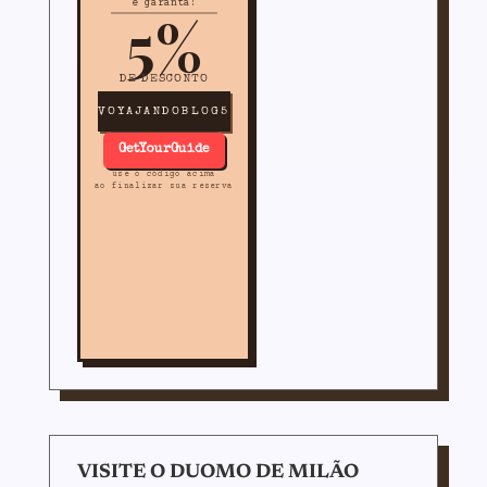
e garanta:
5%
DE DESCONTO
VOYAJANDOBLOG5
GetYourGuide
use o código acima
ao finalizar sua reserva
VISITE O DUOMO DE MILÃO