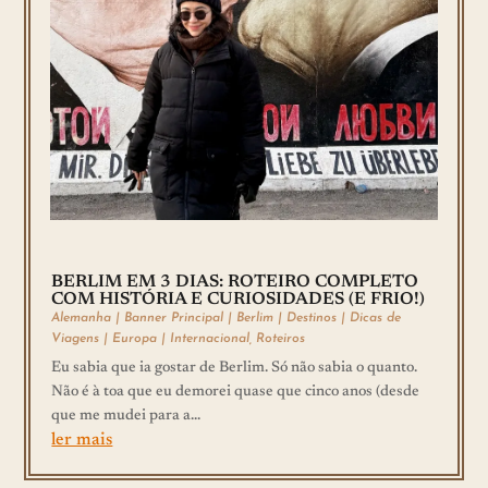
BERLIM EM 3 DIAS: ROTEIRO COMPLETO
COM HISTÓRIA E CURIOSIDADES (E FRIO!)
Alemanha
|
Banner Principal
|
Berlim
|
Destinos
|
Dicas de
Viagens
|
Europa
|
Internacional
,
Roteiros
Eu sabia que ia gostar de Berlim. Só não sabia o quanto.
Não é à toa que eu demorei quase que cinco anos (desde
que me mudei para a...
ler mais