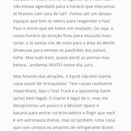
não estava agendado para o horário que marcamos.
Aí ficamos com cara de ‘ué?’. Fomos até um desses
espaços que tem os totens para reagendar o Fast
Pass e vimos que ele havia sim mudado. Ou seja, o
nosso horário da atração ficou para muuuito mais
tarde: e lá vamos nós de novo para a área do World
Showcase para vermos os pavilhões dos países..
hehe. Mas tudo bem, quase perdi as pernas mas
beleza.. andamos MUITO nesse dia, juro.
Mas falando das atrações, o Epcot não tem taanta
coisa assim de ‘brinquedos’. Tem coisas realmente
imperdíveis, tipo o Test Track e a Spaceship Earth
(achei bem legal). O Soarin é legal de ir, mas me
decepcionou um pouco e a Mission Space é
bacana para entrar na brincadeira e fingir que você
é um astronauta (haha), mas só também. Uma coisa
que com certeza os amantes de refrigerante dizem